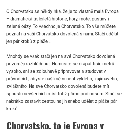
O Chorvatsku se někdy říká, že je to vlastně malá Evropa
– dramatická tisíciletá historie, hory, moře, pustiny i
zelené oázy. To všechno je Chorvatsko. To vše můžete
poznat na vaší Chorvatsko dovolená s námi. Stačí udělat
jen pár kroků z pláže…
Mnohdy se však stačí jen na své
Chorvatsko dovolená
pozorněji rozhlédnout. Nemusíte se drápat tisíc metrů
vysoko, ani se zdlouhavě připravovat a studovat v
průvodcích, abyste našli něco neobvyklého, zajímavého,
zvláštního. Na své Chorvatsko dovolená budete mít
spoustu nevšedních míst totiž přímo pod nosem. Stačí se
nakrátko zastavit cestou na jih anebo udělat z pláže pár
kroků.
Chorvatsko, to je Evropa v