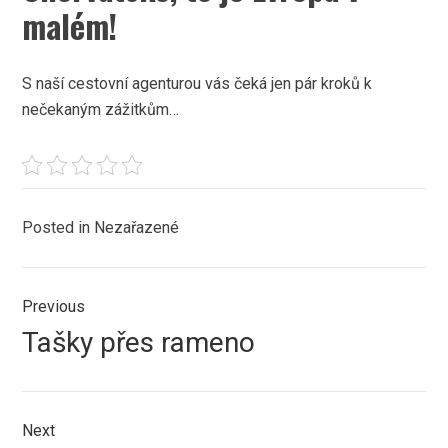
malém!
S naší cestovní agenturou vás čeká jen pár kroků k
nečekaným zážitkům…
Posted in Nezařazené
Navigace
Previous
pro
Previous
Tašky přes rameno
příspěvek
post:
Next