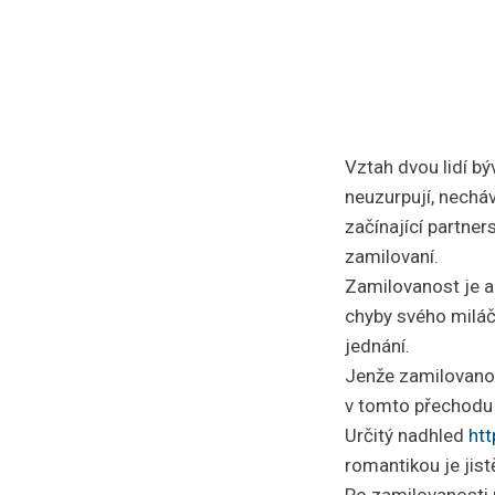
Vztah dvou lidí bý
neuzurpují, necháv
začínající partner
zamilovaní.
Zamilovanost je a
chyby svého miláčk
jednání.
Jenže zamilovanos
v tomto přechodu n
Určitý nadhled
ht
romantikou je jist