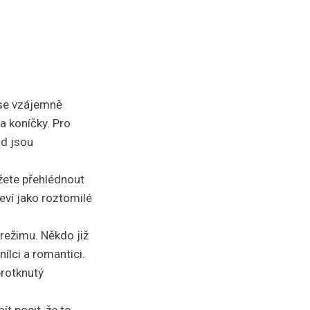
e se vzájemně
 a koníčky. Pro
ud jsou
žete přehlédnout
eví jako roztomilé
režimu. Někdo již
ílci a romantici.
rotknutý