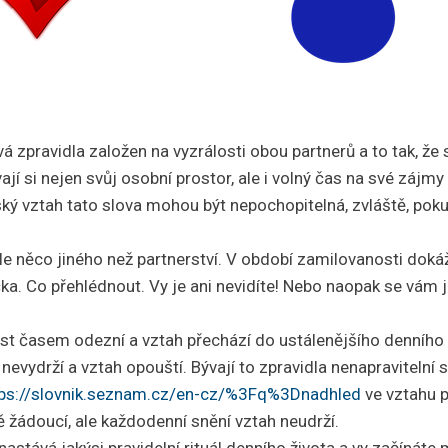
vá zpravidla založen na vyzrálosti obou partnerů a to tak, ž
ají si nejen svůj osobní prostor, ale i volný čas na své zájmy
ský vztah tato slova mohou být nepochopitelná, zvláště, pok
le něco jiného než partnerství. V období zamilovanosti doká
a. Co přehlédnout. Vy je ani nevidíte! Nebo naopak se vám j
t časem odezní a vztah přechází do ustálenějšího denního 
evydrží a vztah opouští. Bývají to zpravidla nenapravitelní sn
tps://slovnik.seznam.cz/en-cz/%3Fq%3Dnadhled
ve vztahu p
ě žádoucí, ale každodenní snění vztah neudrží.