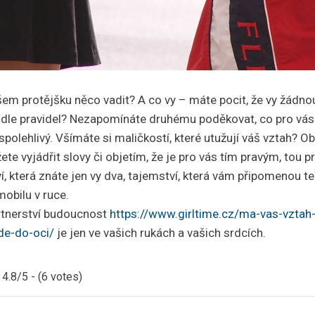
em protějšku něco vadit? A co vy – máte pocit, že vy žádn
 dle pravidel? Nezapomínáte druhému poděkovat, co pro vás
 spolehlivý. Všímáte si maličkostí, které utužují váš vztah? O
ete vyjádřit slovy či objetím, že je pro vás tím pravým, tou p
, která znáte jen vy dva, tajemství, která vám připomenou t
obilu v ruce.
rtnerství budoucnost
https://www.girltime.cz/ma-vas-vztah
de-do-oci/
je jen ve vašich rukách a vašich srdcích.
4.8/5 - (6 votes)