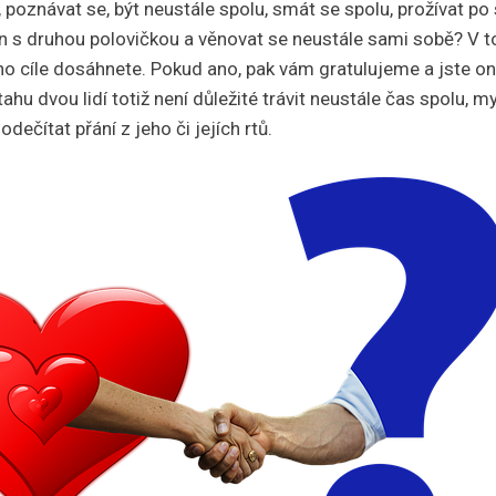
 poznávat se, být neustále spolu, smát se spolu, prožívat p
jen s druhou polovičkou a věnovat se neustále sami sobě? V 
ého cíle dosáhnete. Pokud ano, pak vám gratulujeme a jste on
ahu dvou lidí totiž není důležité trávit neustále čas spolu, m
dečítat přání z jeho či jejích rtů.