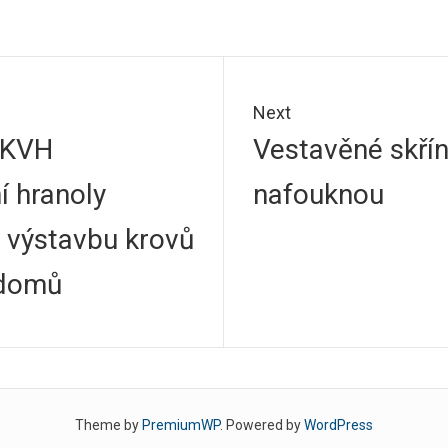
Next
Next
 KVH
Vestavěné skřín
k
post:
í hranoly
nafouknou
o výstavbu krovů
 domů
Theme by
PremiumWP
. Powered by
WordPress