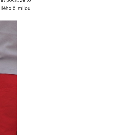
ít pocit, že to
ilého či milou