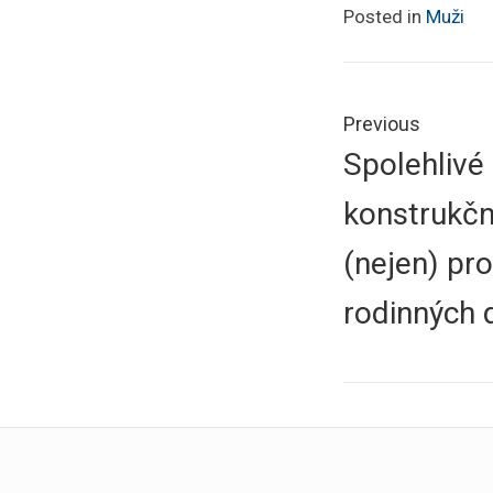
Posted in
Muži
Navigace
pro
Previous
Previous
Spolehlivé
příspěve
post:
konstrukčn
(nejen) pr
rodinných