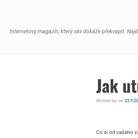
Skip
to
content
Internetový magazín, který vás dokáže překvapit. Najd
Jak u
Written by
on
23.9.2
Co si od vašeho v