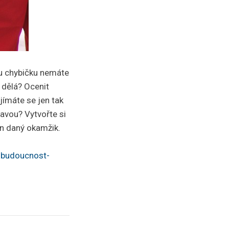
ou chybičku nemáte
 dělá? Ocenit
bjímáte se jen tak
ravou? Vytvořte si
en daný okamžik.
-budoucnost-