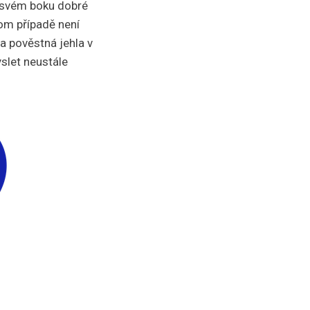
o svém boku dobré
tom případě není
a pověstná jehla v
yslet neustále