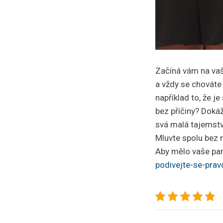
Začíná vám na vaš
a vždy se chováte
například to, že je
bez příčiny? Dokáž
svá malá tajemství
Mluvte spolu bez m
Aby mělo vaše pa
podivejte-se-prav