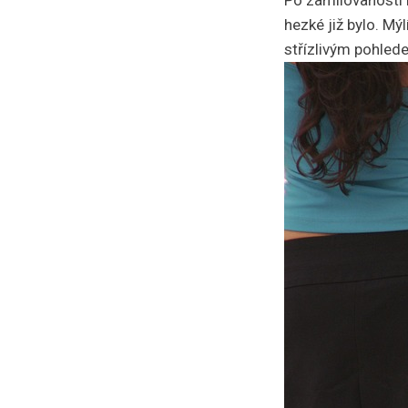
Po zamilovanosti n
hezké již bylo. Mý
střízlivým pohled