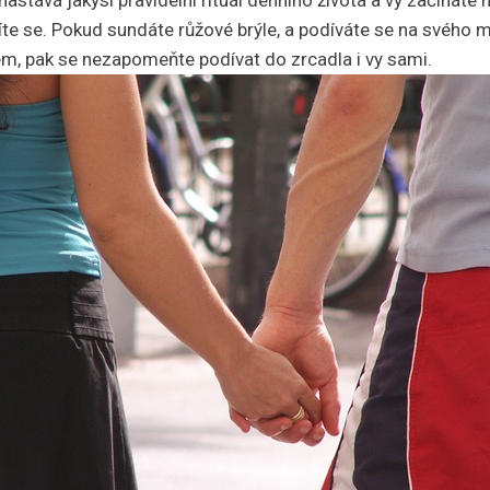
astává jakýsi pravidelní rituál denního života a vy začínáte m
líte se. Pokud sundáte růžové brýle, a podíváte se na svého m
em, pak se nezapomeňte podívat do zrcadla i vy sami.