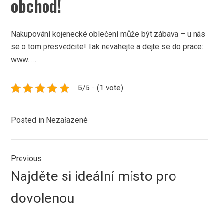
obchod!
Nakupování
kojenecké oblečení
může být zábava – u nás
se o tom přesvědčíte! Tak neváhejte a dejte se do práce:
www. …
5/5 - (1 vote)
Posted in Nezařazené
Navigace
Previous
pro
Previous
Najděte si ideální místo pro
příspěvek
post:
dovolenou