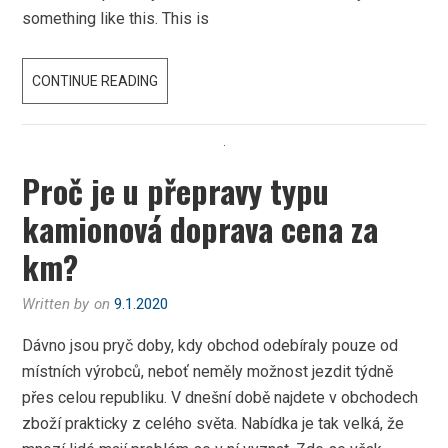
something like this. This is
LIKE
CONTINUE READING
IN
THE
FILMS
Proč je u přepravy typu
EXCEPT
THAT
kamionová doprava cena za
IT
km?
IS
REAL
Written by
on
9.1.2020
Dávno jsou pryč doby, kdy obchod odebíraly pouze od
místních výrobců, neboť neměly možnost jezdit týdně
přes celou republiku. V dnešní době najdete v obchodech
zboží prakticky z celého světa. Nabídka je tak velká, že