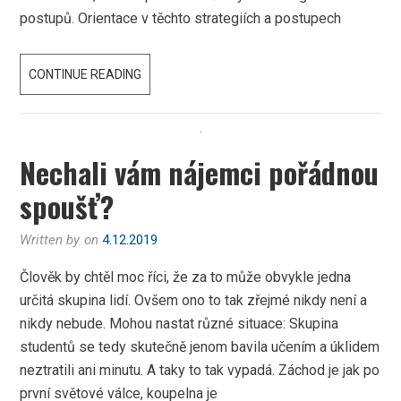
postupů. Orientace v těchto strategiích a postupech
KLIDNĚJŠÍ
CONTINUE READING
SPANÍ
I
MÉNĚ
Nechali vám nájemci pořádnou
STAROSTÍ
spoušť?
Written by
on
4.12.2019
Člověk by chtěl moc říci, že za to může obvykle jedna
určitá skupina lidí. Ovšem ono to tak zřejmé nikdy není a
nikdy nebude. Mohou nastat různé situace: Skupina
studentů se tedy skutečně jenom bavila učením a úklidem
neztratili ani minutu. A taky to tak vypadá. Záchod je jak po
první světové válce, koupelna je