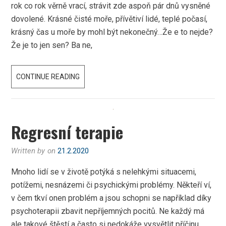
rok co rok věrně vrací, strávit zde aspoň pár dnů vysněné
dovolené. Krásné čisté moře, přívětiví lidé, teplé počasí,
krásný čas u moře by mohl být nekonečný…Že e to nejde?
Že je to jen sen? Ba ne,
PRODEJ
CONTINUE READING
DOMU
V
CHORVATSKU.
Regresní terapie
Written by
on
21.2.2020
Mnoho lidí se v životě potýká s nelehkými situacemi,
potížemi, nesnázemi či psychickými problémy. Někteří ví,
v čem tkví onen problém a jsou schopni se například díky
psychoterapii zbavit nepříjemných pocitů. Ne každý má
ale takové štěstí a často si nedokáže vysvětlit příčinu