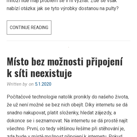
mnozí lidé mají problém se v ní vyznat. Zde se však
nabízí otázka: jak se tyto výrobky dostanou na pulty?
PROČ
CONTINUE READING
JE
U
PŘEPRAVY
Místo bez možnosti připojení
TYPU
KAMIONOVÁ
k síti neexistuje
DOPRAVA
CENA
Written by
on
5.1.2020
ZA
Počítačové technologie natolik pronikly do našeho života,
KM?
že už není možné se bez nich obejít. Díky internetu se dá
snadno nakupovat, platit složenky, hledat zájezdy, a
dokonce se i seznamovat. Na internetu se dá prostě najít
všechno. První, co tedy většinou řešíme při stěhování je,
zda bude v místě možnost připojení k internetu. Pokud