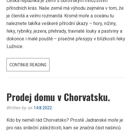
Česká republika je zemí s obrovským množstvím
přírodních krás. Naše země má výhodu zejména v tom, že
je členitá a velmi rozmanitá. Kromě moře a oceánu tu
naleznete takřka veškeré přírodní úkazy – hory, nížiny,
řeky, rybníky, jezera, přehrady, travnaté louky a pastviny a
dokonce i malé pouště – písečné přesypy v blízkosti řeky
Lužnice.
NABÍZEJTE
CONTINUE READING
UBYTOVACÍ
SLUŽBY
NA
Prodej domu v Chorvatsku.
INTERNETU
Written by
on
14.8.2022
Kdo by neměl rád Chorvatsko? Prostě Jadranské moře je
pro nás srdeční záležitostí, kam se značná část našinců