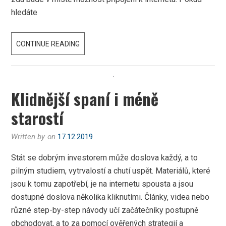
hledáte
MÍSTO
CONTINUE READING
BEZ
MOŽNOSTI
PŘIPOJENÍ
Klidnější spaní i méně
K
SÍTI
starostí
NEEXISTUJE
Written by
on
17.12.2019
Stát se dobrým investorem může doslova každý, a to
pilným studiem, vytrvalostí a chutí uspět. Materiálů, které
jsou k tomu zapotřebí, je na internetu spousta a jsou
dostupné doslova několika kliknutími. Články, videa nebo
různé step-by-step návody učí začátečníky postupně
obchodovat, a to za pomocí ověřených strategií a