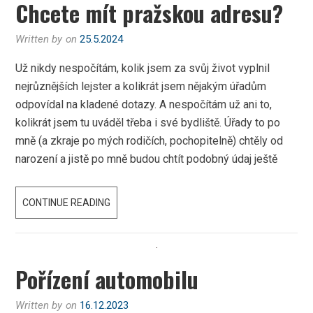
Chcete mít pražskou adresu?
Written by
on
25.5.2024
Už nikdy nespočítám, kolik jsem za svůj život vyplnil
nejrůznějších lejster a kolikrát jsem nějakým úřadům
odpovídal na kladené dotazy. A nespočítám už ani to,
kolikrát jsem tu uváděl třeba i své bydliště. Úřady to po
mně (a zkraje po mých rodičích, pochopitelně) chtěly od
narození a jistě po mně budou chtít podobný údaj ještě
CHCETE
CONTINUE READING
MÍT
PRAŽSKOU
ADRESU?
Pořízení automobilu
Written by
on
16.12.2023