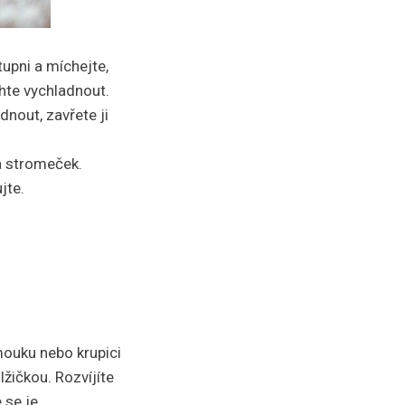
tupni a míchejte,
hte vychladnout.
dnout, zavřete ji
a stromeček.
jte.
mouku nebo krupici
lžičkou. Rozvíjíte
 se je