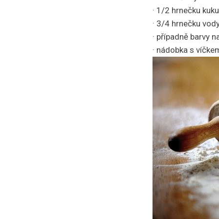
· 1/2 hrnečku kuk
· 3/4 hrnečku vod
· případně barvy n
· nádobka s víčke