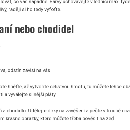
ovat, co vás napadne. Barvy uchovávejte v lednici max. týd
ivý, raději si ho tedy vyfoťte.
aní nebo chodidel
y
rva, odstín závisí na vás
té hněťte, až vytvoříte celistvou hmotu, tu můžete lehce obar
i a vyválejte silnější pláty.
ň a chodidlo. Udělejte dírky na zavěšení a pečte v troubě cca
m krásné obrázky, které můžete třeba pověsit na zeď.