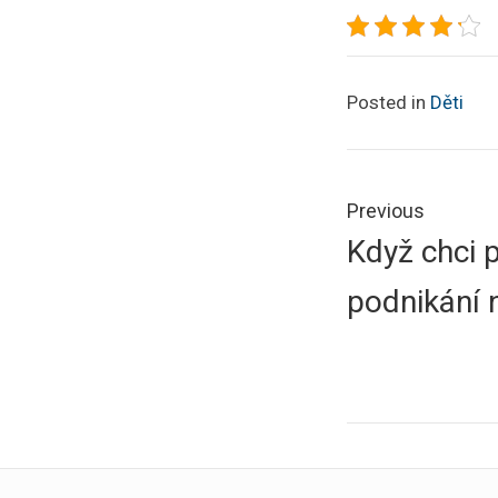
Posted in
Děti
Navigace
pro
Previous
Previous
Když chci 
příspěve
post:
podnikání 