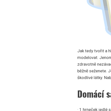
Jak tedy tvořit a 
modelovat. Jenomž
zdravotně nezávad
běžně seženete. J
škodlivé látky. Na
Domácí s
· 1 hrneček jedlé 