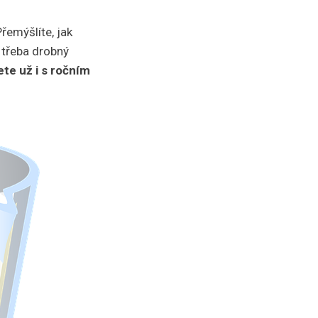
řemýšlíte, jak
 třeba drobný
ete už i s ročním