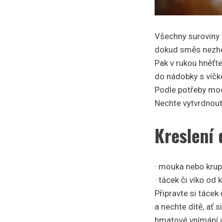
Všechny suroviny s
dokud směs nezhou
Pak v rukou hněťte
do nádobky s víč
Podle potřeby mod
Nechte vytvrdnout
Kreslení
· mouka nebo krup
· tácek či víko od
Připravte si tácek
a nechte dítě, ať 
hmatové vnímání a