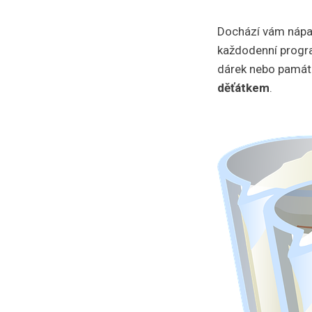
Dochází vám nápady
každodenní progra
dárek nebo památku
děťátkem
.