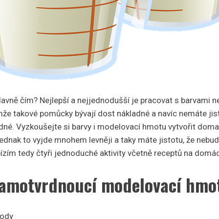
hlavně čím? Nejlepší a nejjednodušší je pracovat s barvami 
e takové pomůcky bývají dost nákladné a navíc nemáte jist
né. Vyzkoušejte si barvy i modelovací hmotu vytvořit doma.
ednak to vyjde mnohem levněji a taky máte jistotu, že neb
bízím tedy čtyři jednoduché aktivity včetně receptů na domác
amotvrdnoucí modelovací hmo
sody