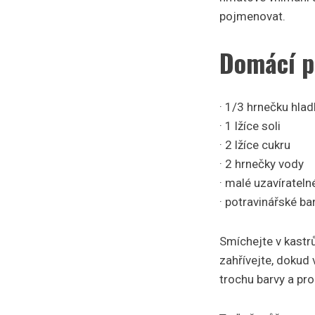
pojmenovat.
Domácí p
· 1/3 hrnečku hla
· 1 lžíce soli
· 2 lžíce cukru
· 2 hrnečky vody
· malé uzavíratel
· potravinářské ba
Smíchejte v kastrů
zahřívejte, dokud
trochu barvy a pr