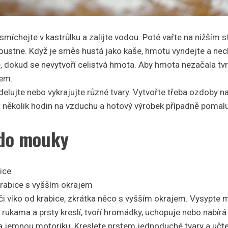
míchejte v kastrůlku a zalijte vodou. Poté vařte na nižším s
stne. Když je směs hustá jako kaše, hmotu vyndejte a nec
, dokud se nevytvoří celistvá hmota. Aby hmota nezačala tvr
kem.
elujte nebo vykrajujte různé tvary. Vytvořte třeba ozdoby n
 několik hodin na vzduchu a hotový výrobek případně pomalu
 do mouky
ice
 krabice s vyšším okrajem
 či víko od krabice, zkrátka něco s vyšším okrajem. Vysypte 
si rukama a prsty kreslí, tvoří hromádky, uchopuje nebo nabírá 
 jemnou motoriku. Kreslete prstem jednoduché tvary a učte