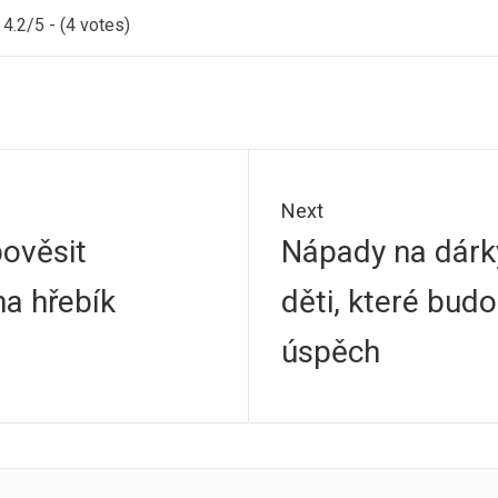
4.2/5 - (4 votes)
Next
Next
pověsit
Nápady na dárk
k
post:
na hřebík
děti, které budo
úspěch