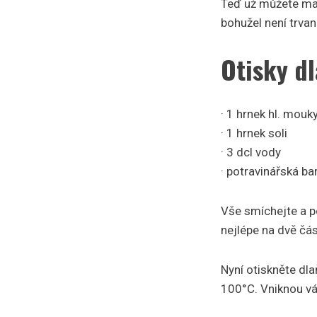
Teď už můžete mal
bohužel není trvanl
Otisky dl
· 1 hrnek hl. mouk
· 1 hrnek soli
· 3 dcl vody
· potravinářská ba
Vše smíchejte a po
nejlépe na dvě část
Nyní otiskněte dla
100°C. Vniknou vá