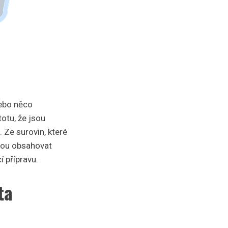
nebo něco
otu, že jsou
 Ze surovin, které
udou obsahovat
í přípravu.
ta