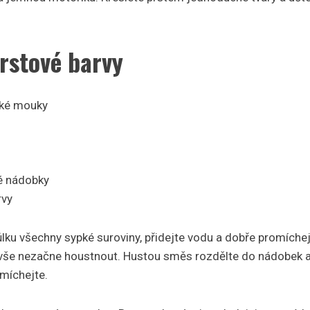
rstové barvy
dké mouky
né nádobky
rvy
lku všechny sypké suroviny, přidejte vodu a dobře promíchej
 vše nezačne houstnout. Hustou směs rozdělte do nádobek a
omíchejte.