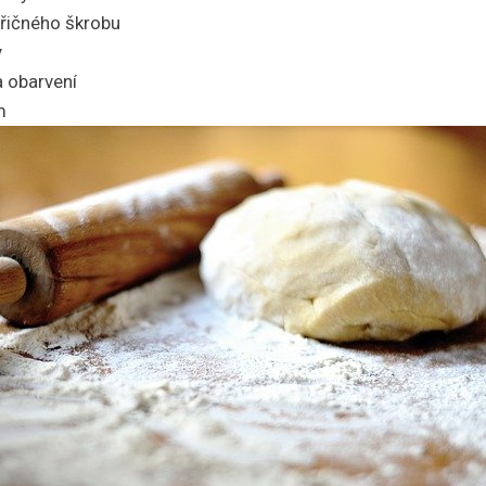
uřičného škrobu
y
a obarvení
m