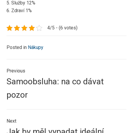
5. Služby 12%
6. Zdraví 1%
4/5 - (6 votes)
Posted in
Nákupy
Navigace
Previous
pro
Previous
Samoobsluha: na co dávat
příspěvek
post:
pozor
Next
Next
Jak by měl vypadat ideální