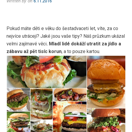
Written by
on
6.11.2016
Pokud máte děti e věku do šestadvaceti let, víte, za co
nejvíce utrácejí? Jaké jsou vaše tipy? Náš průzkum ukázal
velmi zajímavé věci
. Mladí lidé dokáží utratit za jídlo a
zábavu až pět tisíc korun
, a to pouze kartou.