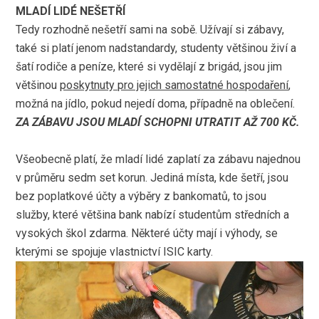
MLADÍ LIDÉ NEŠETŘÍ
Tedy rozhodně nešetří sami na sobě. Užívají si zábavy,
také si platí jenom nadstandardy, studenty většinou živí a
šatí rodiče a peníze, které si vydělají z brigád, jsou jim
většinou
poskytnuty pro jejich samostatné hospodaření
,
možná na jídlo, pokud nejedí doma, případně na oblečení.
ZA ZÁBAVU JSOU MLADÍ SCHOPNI UTRATIT AŽ 700 KČ.
Všeobecně platí, že mladí lidé zaplatí za zábavu najednou
v průměru sedm set korun. Jediná místa, kde šetří, jsou
bez poplatkové účty a výběry z bankomatů, to jsou
služby, které většina bank nabízí studentům středních a
vysokých škol zdarma. Některé účty mají i výhody, se
kterými se spojuje vlastnictví ISIC karty.