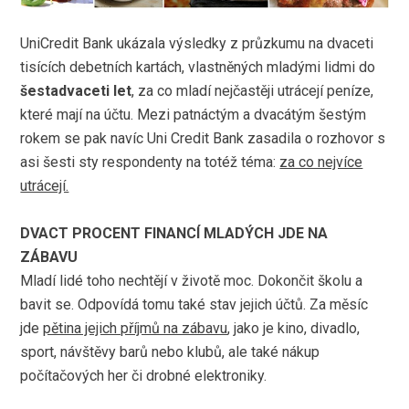
UniCredit Bank ukázala výsledky z průzkumu na dvaceti
tisících debetních kartách, vlastněných mladými lidmi do
šestadvaceti
let
, za co mladí nejčastěji utrácejí peníze,
které mají na účtu. Mezi patnáctým a dvacátým šestým
rokem se pak navíc Uni Credit Bank zasadila o rozhovor s
asi šesti sty respondenty na totéž téma:
za co nejvíce
utrácejí.
DVACT PROCENT FINANCÍ MLADÝCH JDE NA
ZÁBAVU
Mladí lidé toho nechtějí v životě moc. Dokončit školu a
bavit se. Odpovídá tomu také stav jejich účtů. Za měsíc
jde
pětina jejich příjmů na zábavu
, jako je kino, divadlo,
sport, návštěvy barů nebo klubů, ale také nákup
počítačových her či drobné elektroniky.