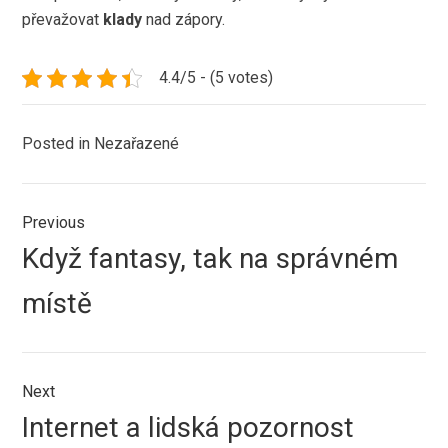
převažovat
klady
nad zápory.
4.4/5 - (5 votes)
Posted in Nezařazené
Navigace
Previous
pro
Previous
Když fantasy, tak na správném
příspěvek
post:
místě
Next
Next
Internet a lidská pozornost
post: