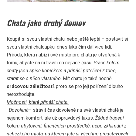
Chata jako druhý domov
Koupit si svou vlastní chatu, nebo ještě lepší – postavit si
svou vlastní chaloupku, dnes láká čím dál více lidí.
Příroda, která nabízí své místo pro chatu je stvořená k
tomu, abyste na ni trávili co nejvíce času.
Práce kolem
chaty jsou spíše koníčkem a přináší potěšení z toho,
starat se o něco vlastního
. Mít chatu je také hodně
srdcovou
záležitostí
, proto se pro její pořízení dlouho
nerozhodujte.
Možnosti, které přináší chata:
·
Dovolená
– strávit čas dovolené na své vlastní chatě je
nejenom komfort, ale už opravdový luxus.
Žádné trápení
kolem ubytování, finančních prostředků, nebo zklamání z
nehezkého místa, na kterém jste si všechno představovali