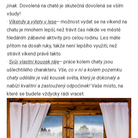
jinak.
Dovolená na chatě je skutečná dovolená se vším
všudy!
·
Víkendy a výlety v lese
– možnost vydat se na víkend na
chatu je mnohem lepší, než trávit čas někde ve městě
hledáním zábavné aktivity pro celou rodinu. Les máte
přitom na dosah ruky, takže není lepšího využití, než
strávit víkend právě takto.
·
Svůj vlastní kousek ráje
– práce kolem chaty jsou
ušlechtilého charakteru.
Vše, co v ní a kolem pozemku
chaty uděláte je váš kousek světa, který je dokonalý a
nabízí kvalitní a zasloužený odpočinek!
Vaše místo, na
které se budete vždycky rádi vracet.