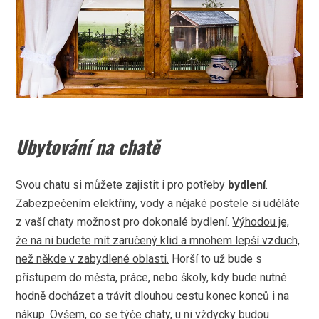
Ubytování na chatě
Svou chatu si můžete zajistit i pro potřeby
bydlení
.
Zabezpečením elektřiny, vody a nějaké postele si uděláte
z vaší chaty možnost pro dokonalé bydlení.
Výhodou je,
že na ni budete mít zaručený klid a mnohem lepší vzduch,
než někde v zabydlené oblasti.
Horší to už bude s
přístupem do města, práce, nebo školy, kdy bude nutné
hodně docházet a trávit dlouhou cestu konec konců i na
nákup. Ovšem, co se týče chaty, u ni vždycky budou