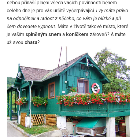
sebou přináší plnění všech vašich povinností během
celého dne je pro vás určitě vyčerpávající.
I vy máte právo
na odpočinek a radost z něčeho, co vám je blízké a při
čem dovedete vypnout.
Máte v životě takové místo, které
je vaším
splněným snem
a
koníčkem
zároveň? A máte
už svou
chatu
?