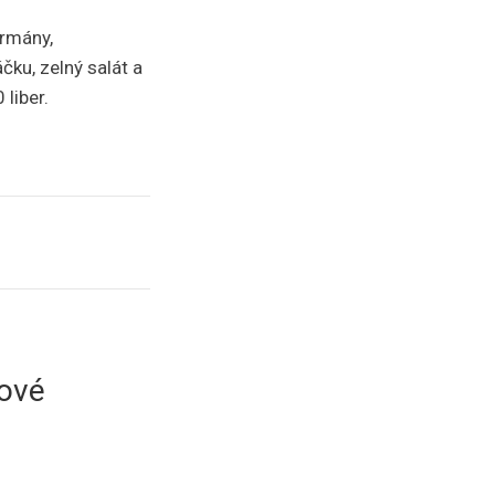
urmány,
čku, zelný salát a
liber.
vové