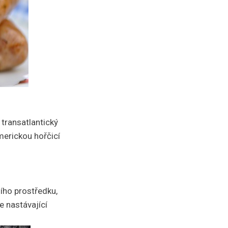
 transatlantický
erickou hořčicí
ího prostředku,
že nastávající