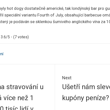
byly hot dogy dostatečně americké, tak londýnský bar pro g
il speciální variantu Fourth of July, obsahující barbecue omá
který je podáván se sklenkou šumivého anglického vína za 10 
3.6/5 - (7 votes)
ní
Next
Next
a stravování u
Ušetří nám sle
k
post:
á více než 1
kupóny peníze?
 tisíc lidí v