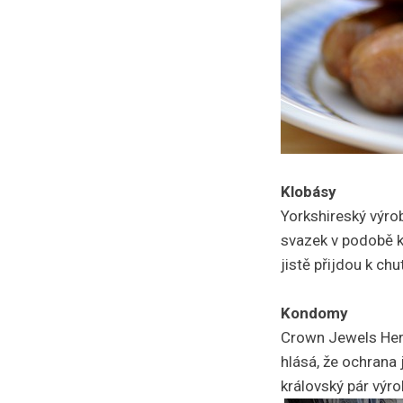
Klobásy
Yorkshireský výrob
svazek v podobě k
jistě přijdou k chut
Kondomy
Crown Jewels Heri
hlásá, že ochrana j
královský pár výro