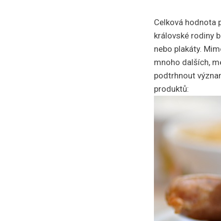
Celková hodnota pr
královské rodiny b
nebo plakáty. Mim
mnoho dalších, mé
podtrhnout význam
produktů: