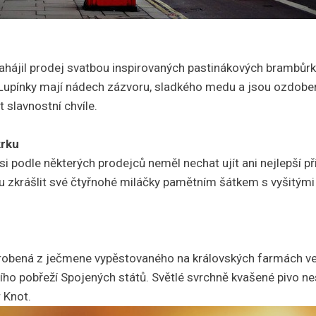
zahájil prodej svatbou inspirovaných pastinákových brambůr
 Lupínky mají nádech zázvoru, sladkého medu a jsou ozdobe
t slavnostní chvíle.
krku
si podle některých prodejců neměl nechat ujít ani nejlepší přít
u zkrášlit své čtyřnohé miláčky pamětním šátkem s vyšitým
.
yrobená z ječmene vypěstovaného na královských farmách v
ho pobřeží Spojených států. Světlé svrchně kvašené pivo ne
 Knot.