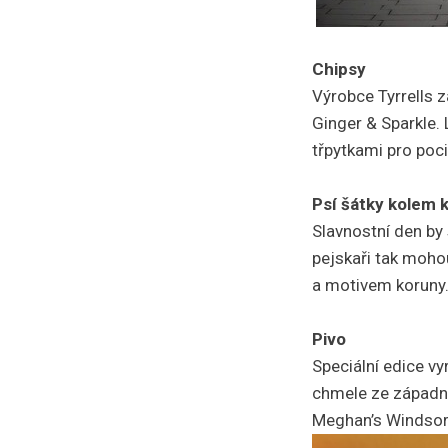
Chipsy
Výrobce Tyrrells 
Ginger & Sparkle.
třpytkami pro poci
Psí šátky kolem 
Slavnostní den by 
pejskaři tak moho
a motivem koruny
Pivo
Speciální edice v
chmele ze západní
Meghan’s Windsor