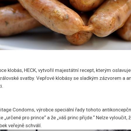
ce klobás, HECK, vytvořil majestátní recept, kterým oslavuje
rálovské svatby. Vepřové klobásy se sladkým zázvorem a am
i.
tage Condoms, výrobce speciální řady tohoto antikoncepčn
e „určené pro prince“ a že „váš princ přijde.“ Nelze vyloučit, 
bek veřejně schválí.