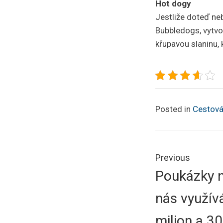
Hot dogy
Jestliže doteď ne
Bubbledogs, vytvoř
křupavou slaninu, 
Posted in
Cestová
Navigace
pro
Previous
Previous
Poukázky n
příspěve
post:
nás využív
milion a 300