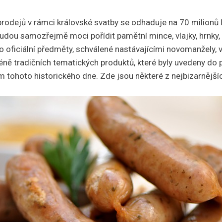
odejů v rámci královské svatby se odhaduje na 70 milionů li
udou samozřejmě moci pořídit pamětní mince, vlajky, hrnky, 
o oficiální předměty, schválené nastávajícími novomanžely, v
ně tradičních tematických produktů, které byly uvedeny do 
 tohoto historického dne. Zde jsou některé z nejbizarnější