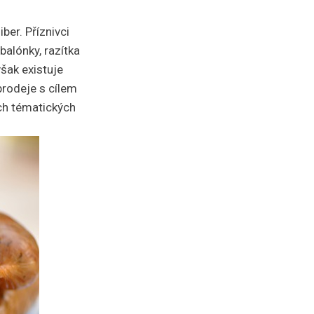
ber. Příznivci
balónky, razítka
šak existuje
prodeje s cílem
ch tématických