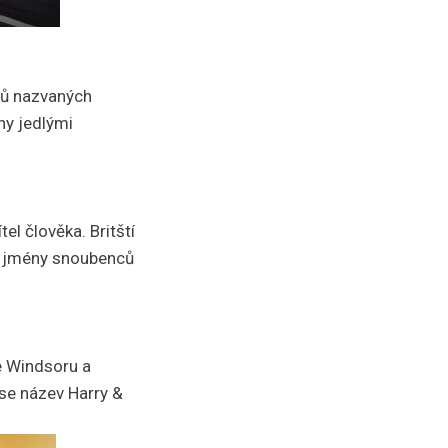
ků nazvaných
ny jedlými
el člověka. Britští
i jmény snoubenců
e Windsoru a
se název Harry &