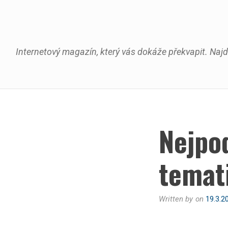
Skip
to
content
Internetový magazín, který vás dokáže překvapit. Najd
Nejpod
temat
Written by
on
19.3.2