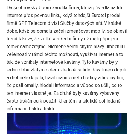
Další obrovský boom zařídila firma, která přivedla na trh
internet přes pevnou linku, když tehdejší Eurotel prodal
firmě SPT Telecom divizi Služby datových sítí. V krátké
době, když se pomalu začali zmenšovat mobily, se objevil
trend takový, že velké a střední firmy už měli připojení
téměř samozřejmě. Nicméně velmi chytré hlavy umožnili i
veřejnosti v rámci těchto možností, využívat internet a to
tak, že vznikaly internetové kavárny. Tyto kavárny byly
jednu dobu zlatým dolem. Jednak si lidé dávali něco k pití
a drobného k jídlu, trávili na internetu hodiny a hodiny tím,
že psali emaily, hledali informace a vůbec se učili, co to
ten internet vlastně je. Za druhé byly kavárny vybaveny
často tiskárnou k použití klientům, a tak lidé dohledané
informace tiskli a tiskli.