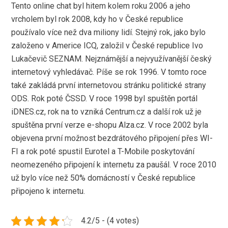
Tento online chat byl hitem kolem roku 2006 a jeho
vrcholem byl rok 2008, kdy ho v České republice
používalo více než dva miliony lidí. Stejný rok, jako bylo
založeno v Americe ICQ, založil v České republice Ivo
Lukačevič SEZNAM. Nejznámější a nejvyužívanější český
internetový vyhledávač. Píše se rok 1996. V tomto roce
také zakládá první internetovou stránku politické strany
ODS. Rok poté ČSSD. V roce 1998 byl spuštěn portál
iDNES.cz, rok na to vzniká Centrum.cz a další rok už je
spuštěna první verze e-shopu Alza.cz. V roce 2002 byla
objevena první možnost bezdrátového připojení přes WI-
FI a rok poté spustil Eurotel a T-Mobile poskytování
neomezeného připojení k internetu za paušál. V roce 2010
už bylo více než 50% domácností v České republice
připojeno k internetu.
4.2/5 - (4 votes)