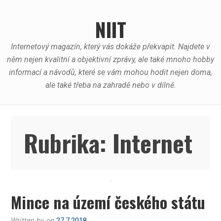
Skip
to
NIIT
content
Internetový magazín, který vás dokáže překvapit. Najdete v
něm nejen kvalitní a objektivní zprávy, ale také mnoho hobby
informací a návodů, které se vám mohou hodit nejen doma,
ale také třeba na zahradě nebo v dílně.
Rubrika:
Internet
Mince na území českého státu
Written by
on
27.7.2018