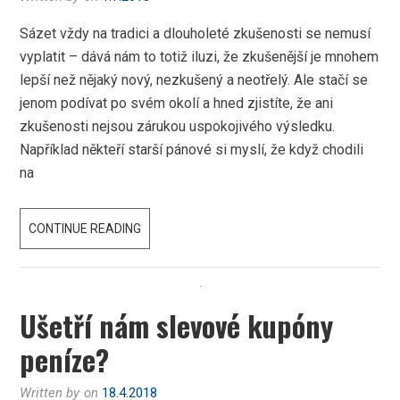
Sázet vždy na tradici a dlouholeté zkušenosti se nemusí
vyplatit – dává nám to totiž iluzi, že zkušenější je mnohem
lepší než nějaký nový, nezkušený a neotřelý. Ale stačí se
jenom podívat po svém okolí a hned zjistíte, že ani
zkušenosti nejsou zárukou uspokojivého výsledku.
Například někteří starší pánové si myslí, že když chodili
na
ČÍM
CONTINUE READING
ZKUŠENĚJŠÍ,
TÍM
BY
Ušetří nám slevové kupóny
MĚL
BÝT
peníze?
LEPŠÍ
Written by
on
18.4.2018