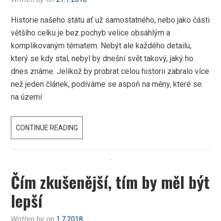
Historie našeho státu ať už samostatného, nebo jako části
většího celku je bez pochyb velice obsáhlým a
komplikovaným tématem. Nebýt ale každého detailu,
který se kdy stal, nebyl by dnešní svět takový, jaký ho
dnes známe. Jelikož by probrat celou historii zabralo více
než jeden článek, podíváme se aspoň na měny, které se
na území
MINCE
CONTINUE READING
NA
ÚZEMÍ
ČESKÉHO
Čím zkušenější, tím by měl být
STÁTU
lepší
Written by
on
1.7.2018