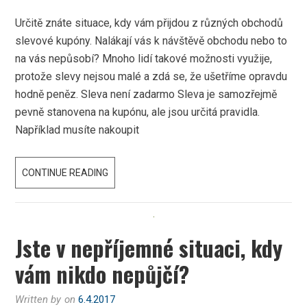
Určitě znáte situace, kdy vám přijdou z různých obchodů
slevové kupóny. Nalákají vás k návštěvě obchodu nebo to
na vás nepůsobí? Mnoho lidí takové možnosti využije,
protože slevy nejsou malé a zdá se, že ušetříme opravdu
hodně peněz. Sleva není zadarmo Sleva je samozřejmě
pevně stanovena na kupónu, ale jsou určitá pravidla.
Například musíte nakoupit
UŠETŘÍ
CONTINUE READING
NÁM
SLEVOVÉ
KUPÓNY
Jste v nepříjemné situaci, kdy
PENÍZE?
vám nikdo nepůjčí?
Written by
on
6.4.2017